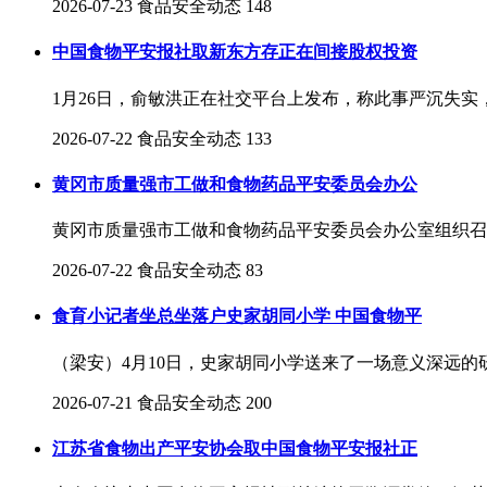
2026-07-23
食品安全动态
148
中国食物平安报社取新东方存正在间接股权投资
1月26日，俞敏洪正在社交平台上发布，称此事严沉失实
2026-07-22
食品安全动态
133
黄冈市质量强市工做和食物药品平安委员会办公
黄冈市质量强市工做和食物药品平安委员会办公室组织召开2
2026-07-22
食品安全动态
83
食育小记者坐总坐落户史家胡同小学 中国食物平
（梁安）4月10日，史家胡同小学送来了一场意义深远的
2026-07-21
食品安全动态
200
江苏省食物出产平安协会取中国食物平安报社正