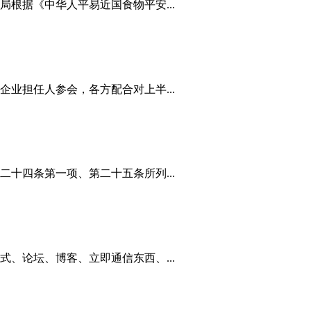
根据《中华人平易近国食物平安...
业担任人参会，各方配合对上半...
十四条第一项、第二十五条所列...
、论坛、博客、立即通信东西、...