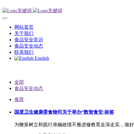
网站首页
关于我们
食品安全常识
食品安全动态
联系我们
English
全部
食品安全动态
推荐
国度卫生健康委食物司关于举办“数智食安·标签
为鞭策树立和践行准确政绩不雅进修教育走深走实，做好