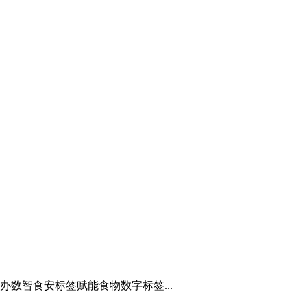
数智食安标签赋能食物数字标签...