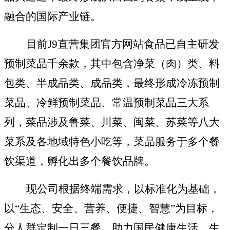
融合的国际产业链。
目前J9直营集团官方网站食品已自主研发
预制菜
品
千余款，其中包含
净菜
（
肉
）
类
、
料
包类
、
半成品类
、
成品类
，
最终形成冷冻
预制
菜品
、
冷鲜预制菜品
、
常温预制菜品
三大系
列，菜品涉及鲁菜、川菜、闽菜、苏菜
等八大
菜系
及各地域特色小吃等，菜品服务于多个餐
饮渠道，孵化出多个餐饮品牌。
现公司根据终端需求，以标准化为基础，
以
“生态、安全、营养、便捷、智慧”为目标，
分人群
定制
一日三餐，助力国民健康生活，生