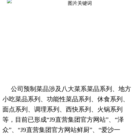
公司预制菜
品涉及八大菜系
菜品系列
、
地方
小吃
菜品系列
、
功能性
菜品系列
、
休食系列
、
面点系列
、
调理
系列
、西快
系列
、
火锅
系列
等，目前已形成“J9直营集团官方网站”、“泽
众”、“J9直营集团官方网站鲜厨”
、
“爱沙一