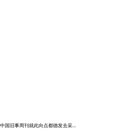
国旧事周刊就此向点都德发去采...