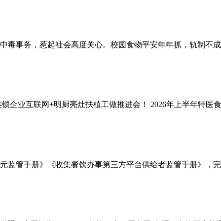
中毒事务，惹起社会高度关心。校园食物平安年年抓，轨制不成谓
企业互联网+明厨亮灶扶植工做推进会！ 2026年上半年特医食物
监管手册》《收集餐饮办事第三方平台供给者监管手册》，完业办