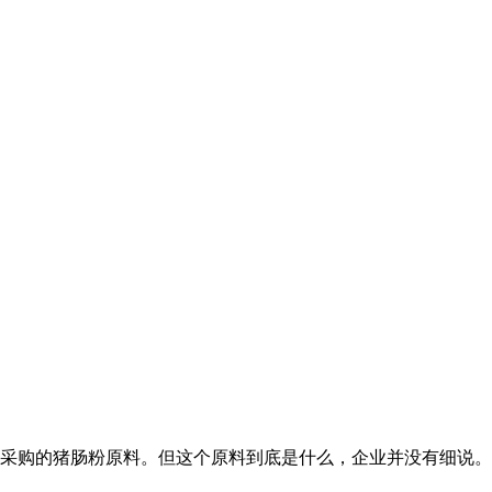
采购的猪肠粉原料。但这个原料到底是什么，企业并没有细说。中