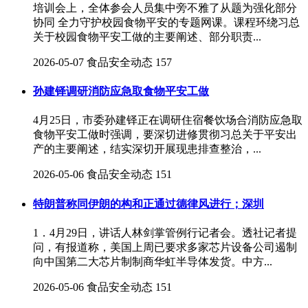
培训会上，全体参会人员集中旁不雅了从题为强化部分
协同 全力守护校园食物平安的专题网课。课程环绕习总
关于校园食物平安工做的主要阐述、部分职责...
2026-05-07
食品安全动态
157
孙建铎调研消防应急取食物平安工做
4月25日，市委孙建铎正在调研住宿餐饮场合消防应急取
食物平安工做时强调，要深切进修贯彻习总关于平安出
产的主要阐述，结实深切开展现患排查整治，...
2026-05-06
食品安全动态
151
特朗普称同伊朗的构和正通过德律风进行；深圳
1．4月29日，讲话人林剑掌管例行记者会。透社记者提
问，有报道称，美国上周已要求多家芯片设备公司遏制
向中国第二大芯片制制商华虹半导体发货。中方...
2026-05-06
食品安全动态
151