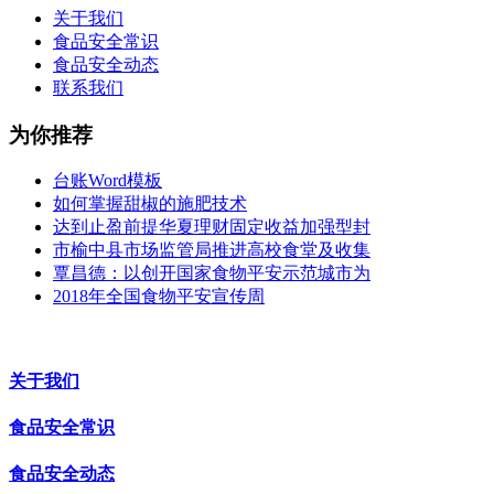
关于我们
食品安全常识
食品安全动态
联系我们
为你推荐
台账Word模板
如何掌握甜椒的施肥技术
达到止盈前提华夏理财固定收益加强型封
市榆中县市场监管局推进高校食堂及收集
覃昌德：以创开国家食物平安示范城市为
2018年全国食物平安宣传周
关于我们
食品安全常识
食品安全动态