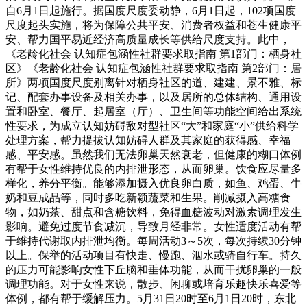
自6月1日起施行。据国度尺度委动静，6月1日起，102项国度
尺度起头实施，将为保障公共平安、消费者权益和苍生健康平
安、帮力国平易近经济高质量成长等供给尺度支持。此中，
《老龄化社会 认知症包涵性社群要求取指南 第1部门：栖身社
区》《老龄化社会 认知症包涵性社群要求取指南 第2部门：居
所》两项国度尺度别离针对栖身社区的道、建建、景不雅、标
记、配套办事设备及相关办事，以及居所的总体结构、通用设
置和卧室、餐厅、起居室（厅）、卫生间等功能空间给出系统
性要求，为成立认知妨碍敌对型社区“大”和家庭“小”供给科学
处理方案，帮力提拔认知妨碍人群及其家庭的获得感、幸福
感、平安感。虽然我们无法卵巢天然衰老，但健康的糊口体例
有帮于女性维持优良的内排泄形态，从而卵巢。饮食应尽量多
样化，养分平衡。能够添加摄入优良卵白质，如鱼、鸡蛋、牛
奶和豆成品等，同时多吃新颖蔬菜和生果。削减摄入高糖食
物，如奶茶、甜点和含糖饮料，免得血糖波动对激素调理发生
影响。避免过度节食减沉，导致月经非常。女性适度活动有帮
于维持代谢取内排泄均衡。每周活动3～5次，每次持续30分钟
以上。保举的活动项目有快走、慢跑、泅水或骑自行车。持久
的压力可能影响女性下丘脑和垂体功能，从而干扰卵巢的一般
调理功能。对于女性来说，散步、闲聊或培育乐趣快乐喜爱等
体例，都有帮于缓解压力。5月31日20时至6月1日20时，东北