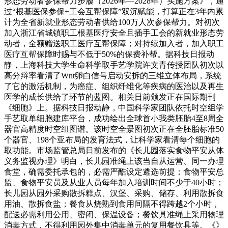
形态劳动者参保帮力步履（2026年—2028年）实施方案》，通
过“根基医保参保+工会互帮保障”双沉赋能，打算正在3年内累
计为全省新就业形态劳动者供给100万人次参保帮力。对初次
加入浙江省城镇职工根基医疗安全且插手工会的新就业形态劳
动者，全额赠送职工医疗互帮保障；对持续加入者，加入职工
医疗互帮保障时赐与不低于50%的保费补帮。据科技日报动
静，上海科技大学生命科学取手艺学院许文青传授团队初次以
高分辩率看清了Wnt卵白信号启动安拆的三维立体布局，系统
了它的激活机制，为癌症、组织纤维化等疾病的医治以及再生
医学的成长供给了环节的蓝图。相关日前颁发正在国际期刊
《细胞》上。据科技日报动静，中国科学家团队依托时空组学
手艺取单细胞建库平台，成功绘出全球首小我类胚胎4至8周全
器官高精度时空组图谱。该时空全景图初次正在全胚胎标准50
个器官、198个亚布局的发育法式，让科学家看清每个细胞的
取功能。市场监管总局日前发布的《长儿园落实食物平安从体
义务监视办理》明白，长儿园准绳上该当自从运营、同一办理
食堂，确需委托承包的，必需严酷设定遴选前提；食物平安总
监、食物平安员及从业人员每年加入培训时间不少于40小时；
长儿园从园外采购散拆糕点、汉堡、采购、储存、利用散拆食
用油、散拆食盐；餐食从烧熟到食用间隔不得跨越2个小时，
配送必需利用公用、密闭、保温设备；餐饮具准绳上采用物理
消毒方式，不得利用园外集中消毒单元的复用餐饮具等。《》