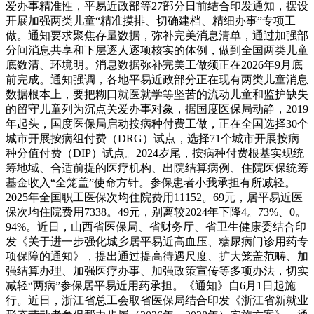
爱办事精准性，平易近政部等27部分日前结合印发通知，摆设
开展加强两类儿童“精准摸排、切确建档、精细办事”专项工
做。通知要求聚焦存量数据，弥补完美消息清单，通过加强部
分间消息共享和下层逐人逐项核实的体例，做到全国两类儿童
底数清、环境明。消息数据弥补完美工做须正在2026年9月底
前完成。通知强调，各地平易近政部分正在现有两类儿童消息
数据根本上，要把糊口就医就学等坚苦的流动儿童和监护缺失
的留守儿童列为沉点关爱办事对象，据国度医保局动静，2019
年起头，国度医保局启动按病种付费工做，正在全国选择30个
城市开展按病组付费（DRG）试点，选择71个城市开展按病
种分值付费（DIP）试点。2024岁尾，按病种付费根基实现统
筹地域、合适前提的医疗机构、出院结算病例、住院医保统筹
基金收入“全笼盖”使命方针。参保患者小我承担有所减轻。
2025年全国职工医保次均住院费用11152。69元，居平易近医
保次均住院费用7338。49元，别离较2024年下降4。73%、0。
94%。近日，山西省医保局、省财务厅、省卫生健康委结合印
发《关于进一步强化城乡居平易近高血压、糖尿病门诊用药专
项保障的通知》，提出通过提高待遇尺度、扩大笼盖范畴、加
强结算办理、加强医疗办事、加强政策宣传等多项办法，切实
减轻“两病”参保居平易近用药承担。《通知》自6月1日起施
行。近日，浙江省总工会取省医保局结合印发《浙江省新就业