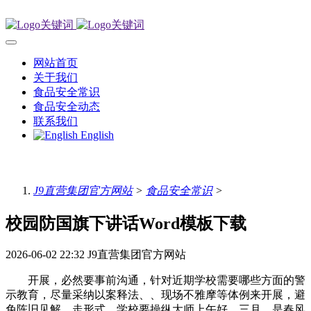
网站首页
关于我们
食品安全常识
食品安全动态
联系我们
English
J9直营集团官方网站
>
食品安全常识
>
校园防国旗下讲话Word模板下载
2026-06-02 22:32
J9直营集团官方网站
开展，必然要事前沟通，针对近期学校需要哪些方面的警
示教育，尽量采纳以案释法、、现场不雅摩等体例来开展，避
免陈旧见解，走形式。学校要操纵大师上午好，三月，是春风