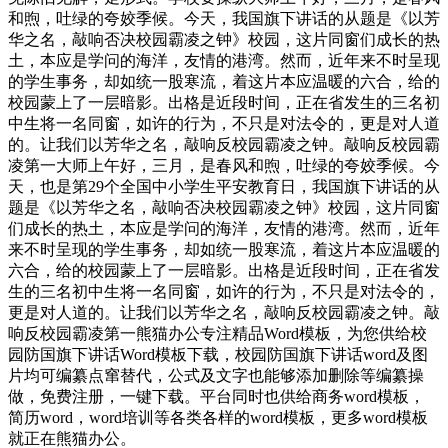
和煦，吐绿的夸姣季候。今天，我国旗下讲话的从题是《以芳
华之名，敲响否决校园霸凌之钟》校园，这片同窗们成长的热
土，本应是学问的海洋，友情的港湾。然而，近年来不时呈现
的学生事务，却如统一股寒流，着这片本应温暖的六合，给的
校园蒙上了一层暗影。出格是近段时间，正在省发生的三名初
中生将一名同窗，如许的行为，不只是对法令的，更是对人道
的。让我们以芳华之名，敲响反校园霸凌之钟。敲响反校园霸
凌第一大师上午好，三月，是春风和煦，吐绿的夸姣季候。今
天，也是第29个全国中小学生平安教育日，我国旗下讲话的从
题是《以芳华之名，敲响否决校园霸凌之钟》校园，这片同窗
们成长的热土，本应是学问的海洋，友情的港湾。然而，近年
来不时呈现的学生事务，却如统一股寒流，着这片本应温暖的
六合，给的校园蒙上了一层暗影。出格是近段时间，正在省发
生的三名初中生将一名同窗，如许的行为，不只是对法令的，
更是对人道的。让我们以芳华之名，敲响反校园霸凌之钟。敲
响反校园霸凌第一熊猫办公专注精品Word模板，为您供给校
园防国旗下讲话Word模板下载，校园防国旗下讲话word及图
片均可编纂点窜替代，公式及文字也能够添加删除等编纂操
做，免费注册，一键下载。平台同时也供给商务word模板，
简历word，word培训等各类各样的word模板，更多word模板
就正在熊猫办公。