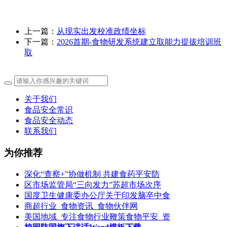
上一篇：
从现实出发校准政绩坐标
下一篇：
2026首期-食物研发系统建立取能力提拔培训班
取
关于我们
食品安全常识
食品安全动态
联系我们
为你推荐
深化“查察+”协做机制 共建食药平安防
区市场监管局“三向发力”苏超市场次序
国度卫生健康委办公厅关于印发脑卒中食
商超行业_食物资讯_食物伙伴网
美国地域_专注食物行业鞭策食物平安_资