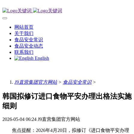
网站首页
关于我们
食品安全常识
食品安全动态
联系我们
English
J9直营集团官方网站
>
食品安全常识
>
韩国拟修订进口食物平安办理出格法实施
细则
2026-05-04 06:24
J9直营集团官方网站
焦点提醒：2026年4月20日，拟修订《进口食物平安办理