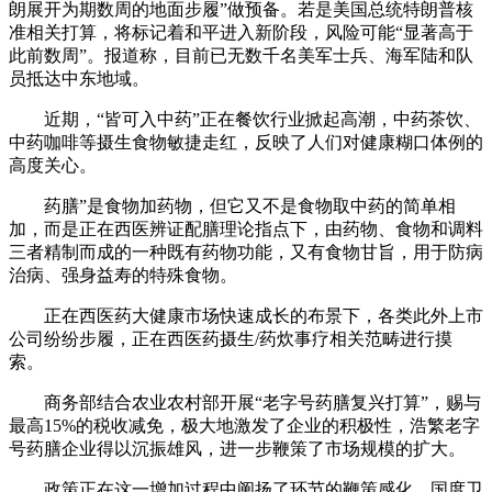
朗展开为期数周的地面步履”做预备。若是美国总统特朗普核
准相关打算，将标记着和平进入新阶段，风险可能“显著高于
此前数周”。报道称，目前已无数千名美军士兵、海军陆和队
员抵达中东地域。
近期，“皆可入中药”正在餐饮行业掀起高潮，中药茶饮、
中药咖啡等摄生食物敏捷走红，反映了人们对健康糊口体例的
高度关心。
药膳”是食物加药物，但它又不是食物取中药的简单相
加，而是正在西医辨证配膳理论指点下，由药物、食物和调料
三者精制而成的一种既有药物功能，又有食物甘旨，用于防病
治病、强身益寿的特殊食物。
正在西医药大健康市场快速成长的布景下，各类此外上市
公司纷纷步履，正在西医药摄生/药炊事疗相关范畴进行摸
索。
商务部结合农业农村部开展“老字号药膳复兴打算”，赐与
最高15%的税收减免，极大地激发了企业的积极性，浩繁老字
号药膳企业得以沉振雄风，进一步鞭策了市场规模的扩大。
政策正在这一增加过程中阐扬了环节的鞭策感化。国度卫