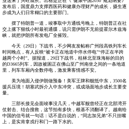
业送来了兴旺成长。出格是正在《“健康中国2030”规划纲要》
发布后，国度鼎力支撑西医药和健康办理财产的成长，摄生逐
步成为人们日常糊口的主要部门。
摆了特朗普一道，竣事取中方通线号晚上，特朗普正在社
交上撂下狠线小时最初通牒，说只需伊朗不无前提霍尔木兹海
峡，就把伊朗所有发电厂全摧毁。
今天（29日）下战书，不少网友发帖称广州段高铁列车长
时间晚点，有人反映“被卡正在地道中停水停电”“停正在半跨
越两个小时”。据报道，29日下战书，桂林北至珠海标的目的
的D3665列车，因故被困正在佛山至广州南坐之间的一条地道
里，列车车厢内全数停电，激发乘客情感不安。
美为地面入侵伊朗做预备！美军王牌和舰抵中东，3500名
援兵压境！胡塞武拆介入中东冲突，或成场面地步成长主要变
量。
三部长接见会面竣事没几天，中越军舰曾经正在北部湾开
仗射击、结合搜救，这节拍有多快，根基不消翻译了。越南给
中国的信号就一句话：话不是白说的，“同志加兄弟”不只挂嘴
上，是实肯拿戎行和门一路下水的。