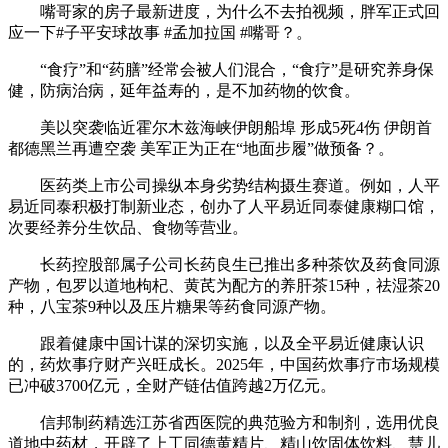
嘴哥家的房子最新进度，为什么不去拍视频，胖军正式回
应一下#子平安球故事 #孟加拉国 #嘴哥？。
“食疗”和“药膳”经常会被人们混合，“食疗”是研究养身保
健，防病治病，延年益寿的，是不加药物的饮食。
美以突袭临近霍尔木兹海峡伊朗船埠 形成5死4伤 伊朗首
都德黑兰再遭空袭 美军正为正在“地面步履”做预备？。
医药类上市公司操纵本身劣势结构摄生赛道。例如，人平
易近同泰积极打制新业态，创办了人平易近同泰健康糊口馆，
次要经养分生饮品、食物等营业。
长药控股部属子公司长药良生已推出多种茶饮及药食同源
产物，包罗以道地枸杞、黄芪为配方的养肝茶15种，祛湿茶20
种，八宝茶9种以及压片糖果等药食同源产物。
跟着健康中国计谋的深切实施，以及全平易近健康认识
的，药炊事疗财产兴旺成长。2025年，中国药炊事疗市场规模
已冲破3700亿元，全财产链估值跨越2万亿元。
信邦制药精选江苏省西医院的典范验方和制剂，选用优良
道地中药材，开辟了上工同德黄精片、精山饮固体饮料、慧儿