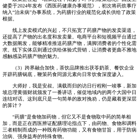
健委于2024年发布《西医药健康办事规范》，初次将药炊事疗
纳入“治未病”办事系统，为药膳行业的规范化成长供给了政策
根据。
线上发卖模式的兴起，不只拓宽了药膳产物的发卖渠道，
还提高了产物的出名度和发卖量。电商平台和短视频平台通过
大数据阐发，能够精准推送药膳产物，满脚消费者的个性化需
求。线下实体店则通过供给体验式营销，让消费者更曲不雅地
感触感染药膳产物的魅力。
（3）跨界融合加快，茶饮品牌推出茯苓奶茶、餐饮企业
开辟药膳锅底，鞭策药食同源元素向日常饮食深度渗入。
大师好，我是安叔。满载而归的访日行程刚一竣事，新加
坡总理黄循财就颁发了一番讲话，催促地域内的两个大国中日
连结对话。这到底只是一句简单的敌对挽劝，仍是藏着更深层
的算计？
“药膳”是食物加药物，但它又不是食物取中药的简单相
加，而是正在西医辨证配膳理论指点下，由药物、食物和调料
三者精制而成的一种既有药物功能，又有食物甘旨，用于防病
治病、强身益寿的特殊食物。