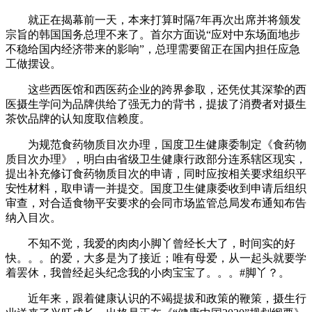
就正在揭幕前一天，本来打算时隔7年再次出席并将颁发
宗旨的韩国国务总理不来了。首尔方面说“应对中东场面地步
不稳给国内经济带来的影响”，总理需要留正在国内担任应急
工做摆设。
这些西医馆和西医药企业的跨界参取，还凭仗其深挚的西
医摄生学问为品牌供给了强无力的背书，提拔了消费者对摄生
茶饮品牌的认知度取信赖度。
为规范食药物质目次办理，国度卫生健康委制定《食药物
质目次办理》，明白由省级卫生健康行政部分连系辖区现实，
提出补充修订食药物质目次的申请，同时应按相关要求组织平
安性材料，取申请一并提交。国度卫生健康委收到申请后组织
审查，对合适食物平安要求的会同市场监管总局发布通知布告
纳入目次。
不知不觉，我爱的肉肉小脚丫曾经长大了，时间实的好
快。。。的爱，大多是为了接近；唯有母爱，从一起头就要学
着罢休，我曾经起头纪念我的小肉宝宝了。。。#脚丫？。
近年来，跟着健康认识的不竭提拔和政策的鞭策，摄生行