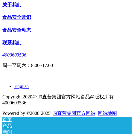
关于我们
食品安全常识
食品安全动态
联系我们
4000603536
周一至周六：8:00~17:00
English
Copyright 2020@ J9直营集团官方网站食品@版权所有
4000603536
Powered by
©2008-2025
J9直营集团官方网站
网站地图
首页
产品
新闻