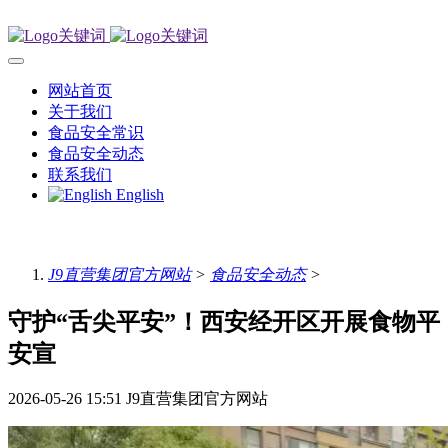
网站首页
关于我们
食品安全常识
食品安全动态
联系我们
English
J9直营集团官方网站
>
食品安全动态
>
守护“舌尖平安”！西安经开区开展食物平
安宣
2026-05-26 15:51
J9直营集团官方网站