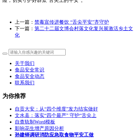
险，切实守护好群众“舌尖上的平安”。
上一篇：
禁毒宣传进餐饮 “舌尖平安”齐守护
下一篇：
第二十二届文博会村落文化复兴展激活乡土文
化
关于我们
食品安全常识
食品安全动态
联系我们
为你推荐
自贡大安：从“四个维度”发力结实做好
文水县：落实“四个最严” 守护“舌尖上
自查轨制Word模板
影响花生增产原因分析
孙建铎调研消防应急取食物平安工做