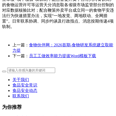
的食物运营许可等运营天分消息取各省级市场监管部分控制的
对应数据核验比对；配合鞭策外卖平台成立同一的食物平安违
法行为快速措置办法，实现“一地发觉、两地联动、全网措
置”。日常联系协调、同步约谈及行政指点、消息按期传递4项
轨制。
上一篇：
食物伙伴网：2026首期-食物研发系统建立取能
力提
下一篇：
员工工做效率能力提拔Word模板下载
关于我们
食品安全常识
食品安全动态
联系我们
为你推荐