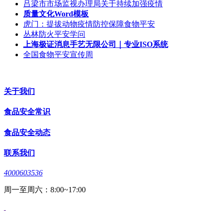
吕梁市市场监视办理局关于持续加强疫情
质量文化Word模板
虎门：提拔动物疫情防控保障食物平安
丛林防火平安学问
上海极证消息手艺无限公司｜专业ISO系统
全国食物平安宣传周
关于我们
食品安全常识
食品安全动态
联系我们
4000603536
周一至周六：8:00~17:00