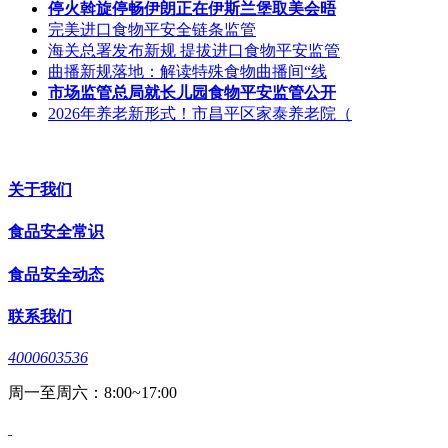
停火斡旋停畅伊朗正在伊斯兰堡取美会晤
完美进口食物平安全链条监管
海关总署发布新规 提拔进口食物平安监管
曲播新规落地：解读特殊食物曲播间“线
市场监管总局就长儿园食物平安监管公开
2026年养老新形式！市昌平区家泰养老院（
关于我们
食品安全常识
食品安全动态
联系我们
4000603536
周一至周六：8:00~17:00