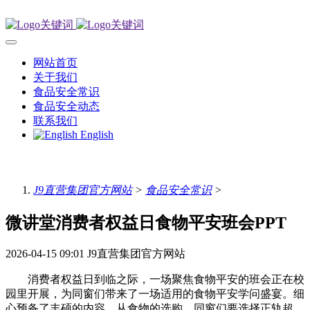
网站首页
关于我们
食品安全常识
食品安全动态
联系我们
English
J9直营集团官方网站
>
食品安全常识
>
微讲堂消费者权益日食物平安班会PPT
2026-04-15 09:01
J9直营集团官方网站
消费者权益日到临之际，一场聚焦食物平安的班会正在校
园里开展，为同窗们带来了一场适用的食物平安学问盛宴。细
心预备了丰硕的内容。从食物的选购，同窗们要选择正轨超